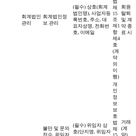
법
(필수) 상호(회계
회원
제
법인명), 사업자등
탈퇴
15
회계법인
회계법인정
조
록번호, 주소, 대
및 계
관리
보 관리
제1
표자성명, 전화번
약 종
항
호, 이메일
료 시
제4
호
(계
약
의
이
행)
개
인
정
보
보
호
거래
법
(필수) 위임자 상
불만 및 문의
(계
제
호(단지명, 위임자
접수, 위임자
약)
15