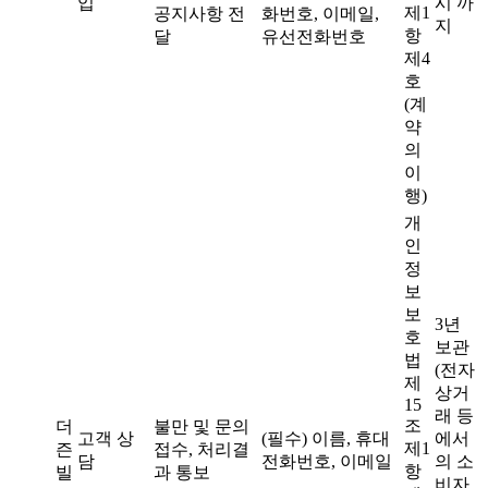
입
시 까
제1
공지사항 전
화번호, 이메일,
지
항
달
유선전화번호
제4
호
(계
약
의
이
행)
개
인
정
보
보
3년
호
보관
법
(전자
제
상거
15
래 등
조
더
불만 및 문의
고객 상
(필수) 이름, 휴대
에서
제1
즌
접수, 처리결
담
전화번호, 이메일
의 소
항
빌
과 통보
비자