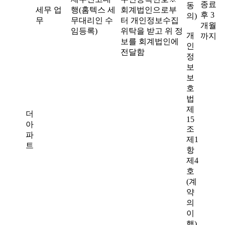
종료
동
세무 업
행(홈텍스 세
회계법인으로부
후 3
의)
무
무대리인 수
터 개인정보수집
개월
임등록)
위탁을 받고 위 정
개
까지
보를 회계법인에
인
전달함
정
보
보
호
법
제
더
15
아
조
파
제1
트
항
제4
호
(계
약
의
이
행)