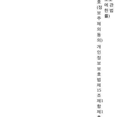
호
에 관
(정
한 법
보
률)
주
체
의
동
의)
개
인
정
보
보
호
법
제
15
조
제1
항
제1