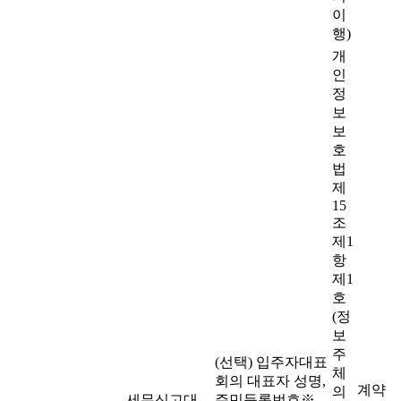
이
행)
개
인
정
보
보
호
법
제
15
조
제1
항
제1
호
(정
보
주
(선택) 입주자대표
체
회의 대표자 성명,
계약
의
세무신고대
주민등록번호※