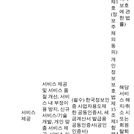
제1
보호
호
에 관
(정
한 법
보
률)
주
체
의
동
의)
개
인
정
보
서비스 제공
보
해당
및 서비스 품
호
서비
질 개선, 서비
법
(필수) 한국정보인
스 해
스 내 부정이
제
증 사업자용도제
지/취
용 방지, 신규
15
서비스
한 공동인증서, 세
소 시
조
서비스/기술
제공
금계산서 발급용
또는
제1
개발, 개인 맞
공동인증서(공인
회원
항
춤 서비스 제
인증서)
탈퇴
제4