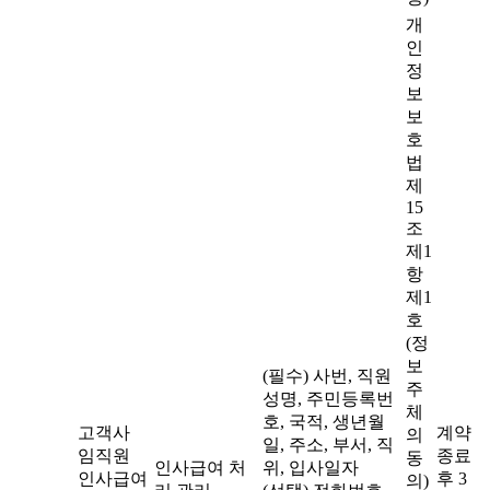
개
인
정
보
보
호
법
제
15
조
제1
항
제1
호
(정
보
(필수) 사번, 직원
주
성명, 주민등록번
체
호, 국적, 생년월
고객사
계약
의
일, 주소, 부서, 직
임직원
종료
동
인사급여 처
위, 입사일자
인사급여
후 3
의)