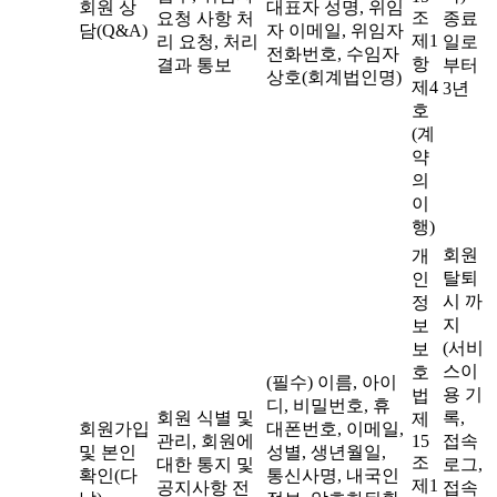
회원 상
대표자 성명, 위임
조
요청 사항 처
종료
담(Q&A)
자 이메일, 위임자
제1
리 요청, 처리
일로
전화번호, 수임자
항
결과 통보
부터
상호(회계법인명)
제4
3년
호
(계
약
의
이
행)
회원
개
탈퇴
인
시 까
정
지
보
(서비
보
스이
호
(필수) 이름, 아이
용 기
법
디, 비밀번호, 휴
회원 식별 및
록,
제
회원가입
대폰번호, 이메일,
관리, 회원에
15
접속
및 본인
성별, 생년월일,
조
대한 통지 및
로그,
확인(다
통신사명, 내국인
제1
공지사항 전
접속