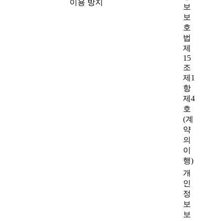
이용 방지
보
보
호
법
제
15
조
제1
항
제4
호
(계
약
의
이
행)
개
인
정
보
보