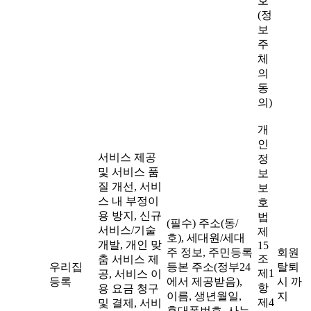
호
(정
보
주
체
의
동
의)
개
인
서비스 제공
정
및 서비스 품
보
질 개선, 서비
보
스 내 부정이
호
용 방지, 신규
법
(필수) 주소(동/
서비스/기술
제
호), 세대원/세대
개발, 개인 맞
15
주 정보, 주민등록
회원
조
춤 서비스 제
우리집
등본 주소(정부24
탈퇴
제1
공, 서비스 이
등록
에서 제공받음),
시 까
항
용 요금 청구
이름, 생년월일,
지
제4
및 결제, 서비
휴대폰번호, 사는