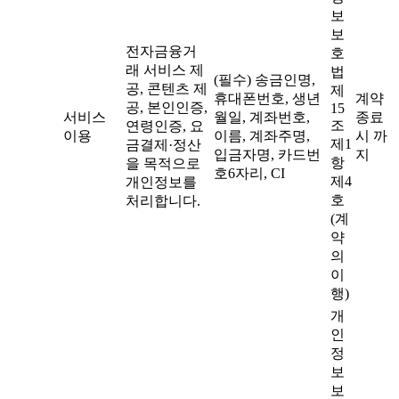
보
보
전자금융거
호
래 서비스 제
법
(필수) 송금인명,
공, 콘텐츠 제
제
휴대폰번호, 생년
계약
공, 본인인증,
15
서비스
월일, 계좌번호,
종료
조
연령인증, 요
이용
이름, 계좌주명,
시 까
제1
금결제·정산
입금자명, 카드번
지
항
을 목적으로
호6자리, CI
제4
개인정보를
호
처리합니다.
(계
약
의
이
행)
개
인
정
보
보