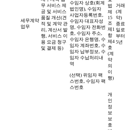
수임자 상호(회계
무 서비스 제
거래
법
법인명), 수임자
공 및 서비스
(계
제
사업자등록번호,
품질 개선(견
15
약)
세무계약
수임자 대표자성
조
적 및 계약 관
종료
업무
명, 수임자 전화번
제1
리, 계산서 발
일로
호, 수임자 주소,
항
행, 서비스 이
부터
수임자 은행명, 수
제4
용 요금 청구
5년
임자 계좌번호, 수
호
및 결제 등)
임자 납부정보, 수
(계
임자 수납처리내
약
역
의
이
(선택) 위임자 팩
행)
스번호, 수임자 팩
스번호
개
인
정
보
보
호