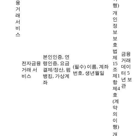
융
행)
거
개
래
인
서
정
비
보
스
보
호
법
금융
본인인증, 연
제
거래
전자금융
령인증, 요금
15
(필수) 이름, 계좌
데이
조
거래 서
결제/정산, 펌
번호, 생년월일
터 5
제1
비스
뱅킹, 가상계
년 보
항
좌
관
제4
호
(계
약
의
이
행)
개