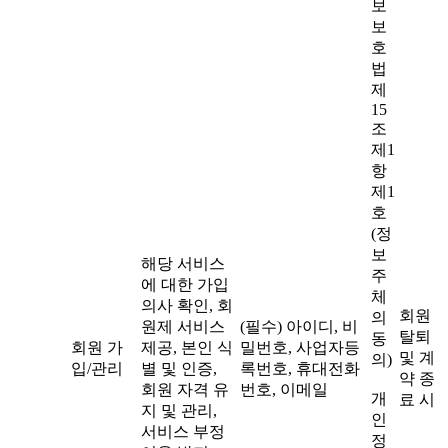
보
보
호
법
제
15
조
제1
항
제1
호
(정
보
해당 서비스
주
에 대한 가입
체
의사 확인, 회
회원
의
원제 서비스
(필수) 아이디, 비
탈퇴
동
회원 가
제공, 본인 식
밀번호, 사업자등
및 계
의)
입/관리
별 및 인증,
록번호, 휴대전화
약 종
회원 자격 유
번호, 이메일
개
료 시
지 및 관리,
인
서비스 부정
정