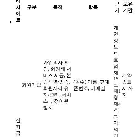
리
근
보유
사
구분
목적
항목
거
기간
이
트
개
인
정
보
보
호
가입의사 확
법
인, 회원제 서
제
비스 제공, 본
계약
15
인식별/인증,
(필수) 이름, 휴대
종료
조
회원가입
회원자격 유
폰번호, 이메일
시 까
제1
지/관리, 서비
지
항
스 부정이용
제4
방지
호
(계
전
약
자
의
금
이