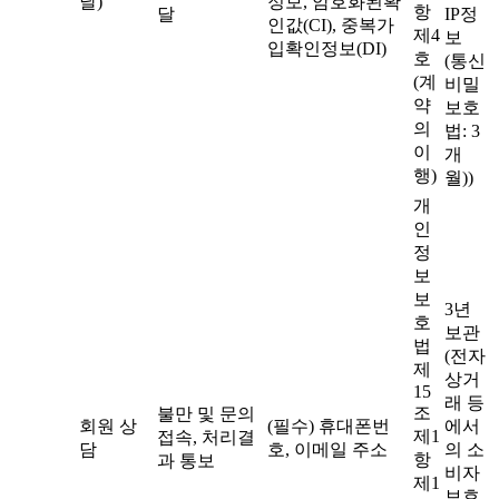
날)
정보, 암호화된확
항
달
IP정
인값(CI), 중복가
제4
보
입확인정보(DI)
호
(통신
(계
비밀
약
보호
의
법: 3
이
개
행)
월))
개
인
정
보
보
3년
호
보관
법
(전자
제
상거
15
래 등
조
불만 및 문의
회원 상
(필수) 휴대폰번
에서
제1
접속, 처리결
담
호, 이메일 주소
의 소
항
과 통보
비자
제1
보호