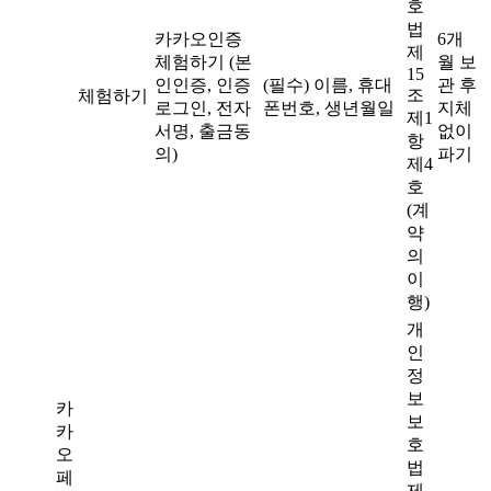
호
법
카카오인증
6개
제
체험하기 (본
월 보
15
인인증, 인증
(필수) 이름, 휴대
관 후
조
체험하기
로그인, 전자
폰번호, 생년월일
지체
제1
서명, 출금동
없이
항
의)
파기
제4
호
(계
약
의
이
행)
개
인
정
보
카
보
카
호
오
법
페
제