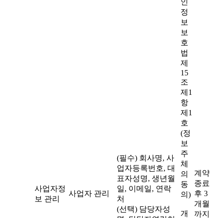
인
정
보
보
호
법
제
15
조
제1
항
제1
호
(정
보
주
(필수) 회사명, 사
체
업자등록번호, 대
계약
의
표자성명, 생년월
종료
동
사업자정
일, 이메일, 연락
사업자 관리
후 3
의)
보 관리
처
개월
(선택) 담당자성
개
까지