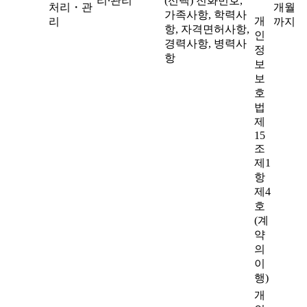
리∙관리
(선택) 전화번호,
처리・관
개월
가족사항, 학력사
개
리
까지
항, 자격면허사항,
인
경력사항, 병력사
정
항
보
보
호
법
제
15
조
제1
항
제4
호
(계
약
의
이
행)
개