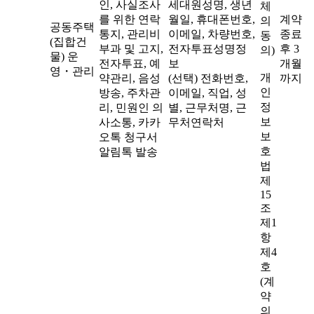
인, 사실조사
세대원성명, 생년
체
를 위한 연락
월일, 휴대폰번호,
계약
의
공동주택
통지, 관리비
이메일, 차량번호,
종료
동
(집합건
부과 및 고지,
전자투표성명정
후 3
의)
물) 운
전자투표, 예
보
개월
영・관리
개
약관리, 음성
(선택) 전화번호,
까지
인
방송, 주차관
이메일, 직업, 성
정
리, 민원인 의
별, 근무처명, 근
보
사소통, 카카
무처연락처
보
오톡 청구서
호
알림톡 발송
법
제
15
조
제1
항
제4
호
(계
약
의