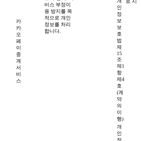
개
료 시
비스 부정이
인
용 방지를 목
정
적으로 개인
보
카
정보를 처리
보
카
합니다.
호
오
법
페
제
이
15
중
조
계
제1
서
항
비
제4
스
호
(계
약
의
이
행)
개
인
정