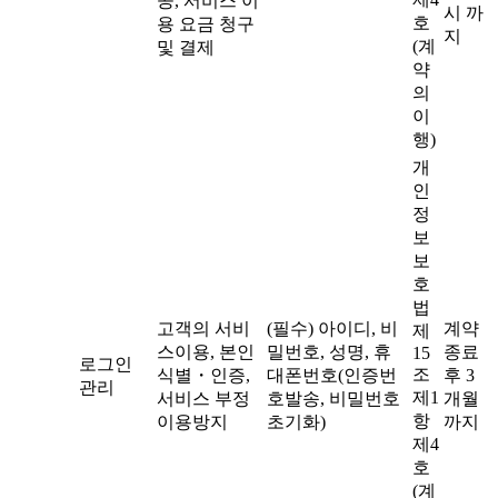
공, 서비스 이
시 까
호
용 요금 청구
지
(계
및 결제
약
의
이
행)
개
인
정
보
보
호
법
고객의 서비
(필수) 아이디, 비
계약
제
스이용, 본인
밀번호, 성명, 휴
종료
15
로그인
조
식별・인증,
대폰번호(인증번
후 3
관리
제1
서비스 부정
호발송, 비밀번호
개월
항
이용방지
초기화)
까지
제4
호
(계