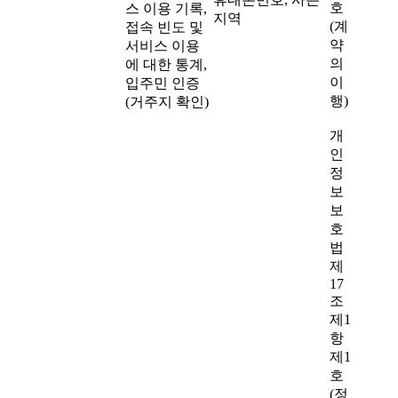
호
스 이용 기록,
지역
(계
접속 빈도 및
약
서비스 이용
의
에 대한 통계,
이
입주민 인증
행)
(거주지 확인)
개
인
정
보
보
호
법
제
17
조
제1
항
제1
호
(정