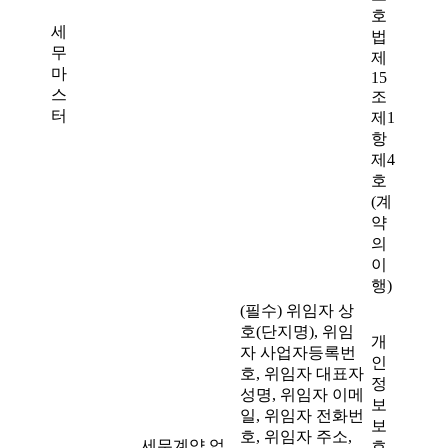
호
세
법
무
제
마
15
스
조
터
제1
항
제4
호
(계
약
의
이
행)
(필수) 위임자 상
호(단지명), 위임
개
자 사업자등록번
인
호, 위임자 대표자
정
성명, 위임자 이메
보
일, 위임자 전화번
보
호, 위임자 주소,
세무계약 업
호