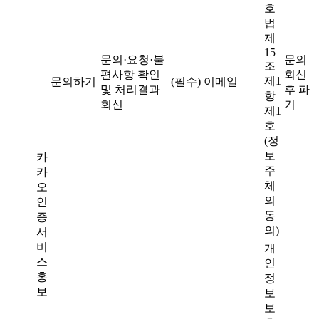
호
법
제
15
문의·요청·불
문의
조
편사항 확인
회신
제1
문의하기
(필수) 이메일
및 처리결과
후 파
항
회신
기
제1
호
(정
보
카
주
카
체
오
의
인
동
증
의)
서
비
개
스
인
홍
정
보
보
보