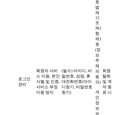
호
법
제
15
조
제1
항
제1
호
(정
보
주
체
회원의 서비
(필수) 아이디, 비
회원
의
스 이용, 본인
밀번호, 성명, 휴
탈퇴
동
로그인
식별 및 인증,
대전화번호(아이
및 계
의)
관리
서비스 부정
디찾기, 비밀번호
약 종
개
이용 방지
찾기)
료 시
인
정
보
보