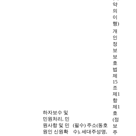
약
의
이
행)
개
인
정
보
보
호
법
제
15
조
제1
항
제1
하자보수 및
호
민원처리, 민
(정
원사항 및 민
(필수) 주소(동호
보
원인 신원확
수), 세대주성명,
주