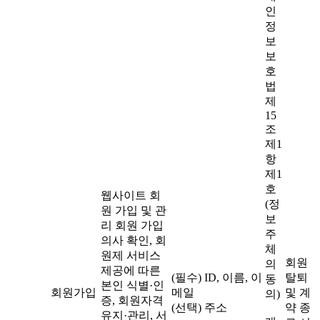
인
정
보
보
호
법
제
15
조
제1
항
제1
호
웹사이트 회
(정
원 가입 및 관
보
리 회원 가입
주
의사 확인, 회
체
원제 서비스
회원
의
제공에 따른
(필수) ID, 이름, 이
탈퇴
동
본인 식별·인
회원가입
메일
및 계
의)
증, 회원자격
(선택) 주소
약 종
유지·관리, 서