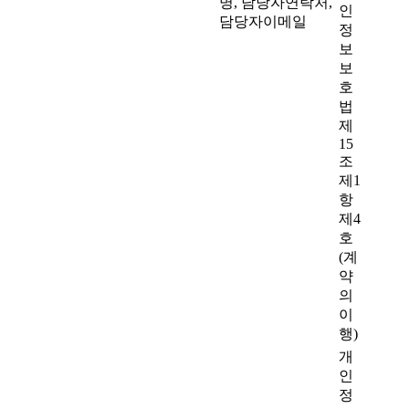
명, 담당자연락처,
인
담당자이메일
정
보
보
호
법
제
15
조
제1
항
제4
호
(계
약
의
이
행)
개
인
정