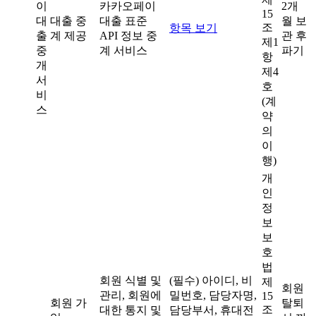
이
카카오페이
2개
15
대
대출 중
대출 표준
월 보
조
항목 보기
출
계 제공
API 정보 중
관 후
제1
중
계 서비스
파기
항
개
제4
서
호
비
(계
스
약
의
이
행)
개
인
정
보
보
호
법
회원 식별 및
(필수) 아이디, 비
제
회원
관리, 회원에
밀번호, 담당자명,
15
회원 가
탈퇴
조
대한 통지 및
담당부서, 휴대전